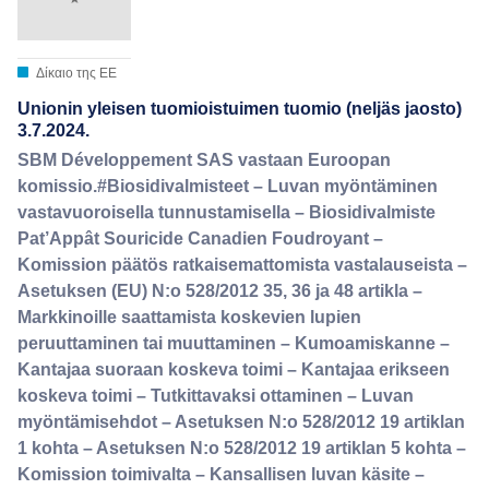
Δίκαιο της ΕΕ
Unionin yleisen tuomioistuimen tuomio (neljäs jaosto)
3.7.2024.
SBM Développement SAS vastaan Euroopan
komissio.#Biosidivalmisteet – Luvan myöntäminen
vastavuoroisella tunnustamisella – Biosidivalmiste
Pat’Appât Souricide Canadien Foudroyant –
Komission päätös ratkaisemattomista vastalauseista –
Asetuksen (EU) N:o 528/2012 35, 36 ja 48 artikla –
Markkinoille saattamista koskevien lupien
peruuttaminen tai muuttaminen – Kumoamiskanne –
Kantajaa suoraan koskeva toimi – Kantajaa erikseen
koskeva toimi – Tutkittavaksi ottaminen – Luvan
myöntämisehdot – Asetuksen N:o 528/2012 19 artiklan
1 kohta – Asetuksen N:o 528/2012 19 artiklan 5 kohta –
Komission toimivalta – Kansallisen luvan käsite –