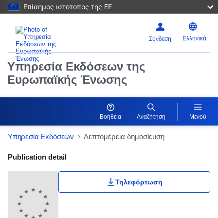
Επίσημος ιστότοπος της ΕΕ
Ελληνικά
Σύνδεση
Υπηρεσία Εκδόσεων της
Ευρωπαϊκής Ένωσης
Βοήθεια
Αναζήτηση
Μενού
Υπηρεσία Εκδόσεων
Λεπτομέρεια δημοσίευση
Publication Detail Actions Portlet
Publication detail
Τηλεφόρτωση