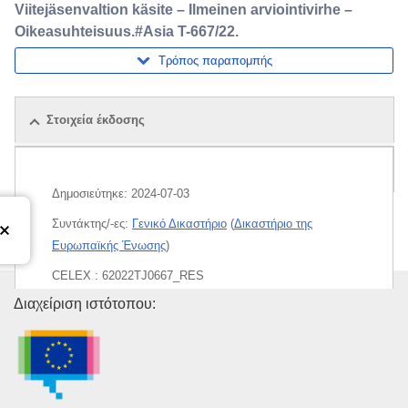
Viitejäsenvaltion käsite – Ilmeinen arviointivirhe –
Oikeasuhteisuus.#Asia T-667/22.
Τρόπος παραπομπής
Στοιχεία έκδοσης
Δέμα
Δημοσιεύτηκε:
2024-07-03
Συντάκτης/-ες:
Γενικό Δικαστήριο
(
Δικαστήριο της
Ευρωπαϊκής Ένωσης
)
CELEX : 62022TJ0667_RES
Υπηρεσία Εκδόσεων της Ευρω
Διαχείριση ιστότοπου:
ECLI : ECLI:EU:T:2024:437