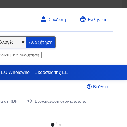
Σύνδεση
Ελληνικά
Αναζήτηση
ειδικευμένη αναζήτηση
EU Whoiswho
Εκδόσεις της ΕΕ
Βοήθεια
να σε RDF
Eνσωμάτωση στον ιστότοπο
άθυρο)