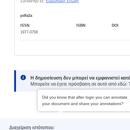
Συντάκτης/-ες:
Ευρωπαϊκή Ένωση
pdfa2a
ISSN
ISBN
DOI
1977-0758
Note:
Η δημοσίευση δεν μπορεί να εμφανιστεί κατ
Μπορείτε να έχετε πρόσβαση σε αυτό από εδώ:
Did you know that after login you can annotate
your document and share your annotations?
Διαχείριση ιστότοπου: