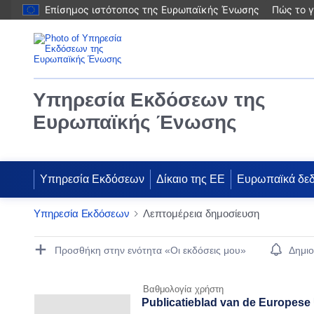
Επίσημος ιστότοπος της Ευρωπαϊκής Ένωσης
Πώς το γ
Υπηρεσία Εκδόσεων της
Ευρωπαϊκής Ένωσης
Υπηρεσία Εκδόσεων
Δίκαιο της ΕΕ
Ευρωπαϊκά δε
Υπηρεσία Εκδόσεων
Λεπτομέρεια δημοσίευση
Publication Detail Actions Portlet
Προσθήκη στην ενότητα «Οι εκδόσεις μου»
Δημιο
Βαθμολογία χρήστη
Publicatieblad van de Europese 