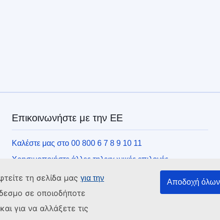
Επικοινωνήστε με την ΕΕ
Καλέστε μας στο 00 800 6 7 8 9 10 11
Χρησιμοποιήστε άλλες τηλεφωνικές επιλογές
Γράψτε μας μέσω της φόρμας επικοινωνίας
φτείτε τη σελίδα μας
για την
Αποδοχή όλων 
Συναντήστε μας σε ένα από τα κέντρα της ΕΕ
νδεσμο σε οποιοδήποτε
αι για να αλλάξετε τις