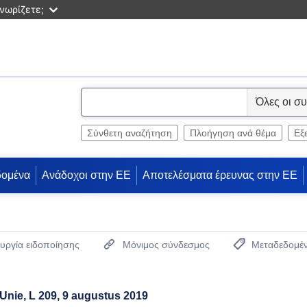
νωρίζετε;
S
e
l
Σύνθετη αναζήτηση
Πλοήγηση ανά θέμα
Εξ
e
c
δομένα
Ανάδοχοι στην ΕΕ
Αποτελέσματα έρευνας στην ΕΕ
t
υργία ειδοποίησης
Μόνιμος σύνδεσμος
Μεταδεδομέ
(Ανοίγει νέο παρ
Unie, L 209, 9 augustus 2019