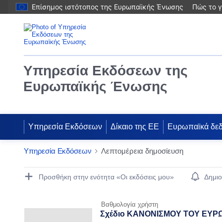
Επίσημος ιστότοπος της Ευρωπαϊκής Ένωσης
Πώς το γ
Υπηρεσία Εκδόσεων της
Ευρωπαϊκής Ένωσης
Υπηρεσία Εκδόσεων
Δίκαιο της ΕΕ
Ευρωπαϊκά δε
Υπηρεσία Εκδόσεων
Λεπτομέρεια δημοσίευση
Publication Detail Actions Portlet
Προσθήκη στην ενότητα «Οι εκδόσεις μου»
Δημιο
Βαθμολογία χρήστη
Σχέδιο ΚΑΝΟΝΙΣΜΟΥ ΤΟΥ ΕΥΡΩ