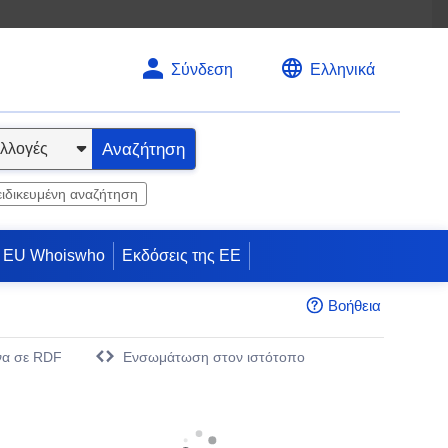
Σύνδεση
Ελληνικά
Αναζήτηση
ειδικευμένη αναζήτηση
EU Whoiswho
Εκδόσεις της ΕΕ
Βοήθεια
να σε RDF
Eνσωμάτωση στον ιστότοπο
άθυρο)