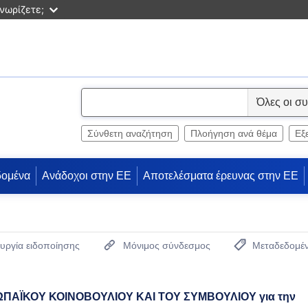
νωρίζετε;
S
e
l
Σύνθετη αναζήτηση
Πλοήγηση ανά θέμα
Εξ
e
c
δομένα
Ανάδοχοι στην ΕΕ
Αποτελέσματα έρευνας στην ΕΕ
t
υργία ειδοποίησης
Μόνιμος σύνδεσμος
Μεταδεδομέ
(Ανοίγει νέο παρ
ΠΑΪΚΟΥ ΚΟΙΝΟΒΟΥΛΙΟΥ ΚΑΙ ΤΟΥ ΣΥΜΒΟΥΛΙΟΥ για την