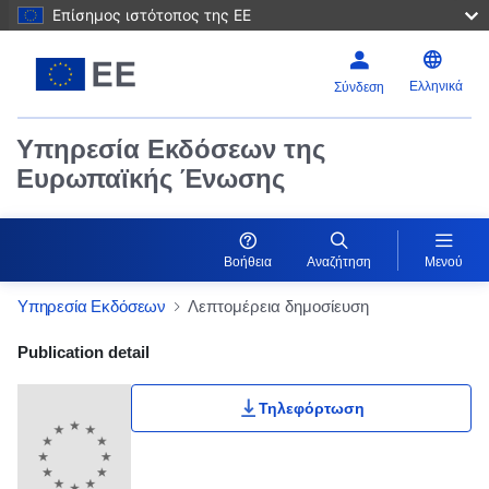
Επίσημος ιστότοπος της ΕΕ
Ελληνικά
Σύνδεση
Υπηρεσία Εκδόσεων της
Ευρωπαϊκής Ένωσης
Βοήθεια
Αναζήτηση
Μενού
Υπηρεσία Εκδόσεων
Λεπτομέρεια δημοσίευση
Publication Detail Actions Portlet
Publication detail
Τηλεφόρτωση