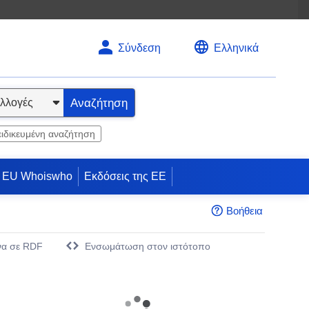
Σύνδεση
Ελληνικά
Αναζήτηση
ειδικευμένη αναζήτηση
EU Whoiswho
Εκδόσεις της ΕΕ
Βοήθεια
να σε RDF
Eνσωμάτωση στον ιστότοπο
άθυρο)