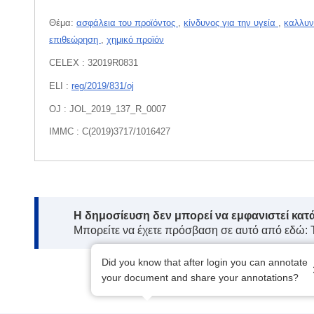
Θέμα:
ασφάλεια του προϊόντος
,
κίνδυνος για την υγεία
,
καλλυν
επιθεώρηση
,
χημικό προϊόν
CELEX : 32019R0831
ELI :
reg/2019/831/oj
OJ : JOL_2019_137_R_0007
IMMC : C(2019)3717/1016427
Note:
Η δημοσίευση δεν μπορεί να εμφανιστεί κατ
Μπορείτε να έχετε πρόσβαση σε αυτό από εδώ:
Did you know that after login you can annotate
your document and share your annotations?