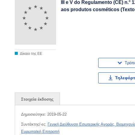
III e V do Regulamento (CE) n.°
aos produtos cosméticos (Texto 
Δίκαιο της ΕΕ
Τρόπ
Τηλεφόρτ
Στοιχεία έκδοσης
Δημοσιεύτηκε:
2019-05-22
Συντάκτης/-ες:
Γενική Διεύθυνση Εσωτερικής Αγοράς, Βιομηχανί
Ευρωπαϊκή Επιτροπή