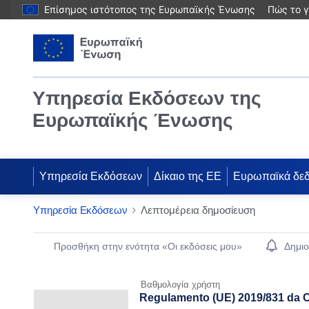
Επίσημος ιστότοπος της Ευρωπαϊκής Ένωσης
Πώς το γ
Υπηρεσία Εκδόσεων της
Ευρωπαϊκής Ένωσης
Υπηρεσία Εκδόσεων
Δίκαιο της ΕΕ
Ευρωπαϊκά δε
Υπηρεσία Εκδόσεων
Λεπτομέρεια δημοσίευση
Publication Detail Actions Portlet
Προσθήκη στην ενότητα «Οι εκδόσεις μου»
Δημιο
Βαθμολογία χρήστη
Regulamento (UE) 2019/831 da Co