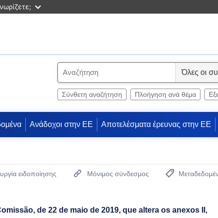
νωρίζετε;
S
e
l
Σύνθετη αναζήτηση
Πλοήγηση ανά θέμα
Εξ
e
c
δομένα
Ανάδοχοι στην ΕΕ
Αποτελέσματα έρευνας στην ΕΕ
t
υργία ειδοποίησης
Μόνιμος σύνδεσμος
Μεταδεδομέ
(Ανοίγει νέο παρ
missão, de 22 de maio de 2019, que altera os anexos II,