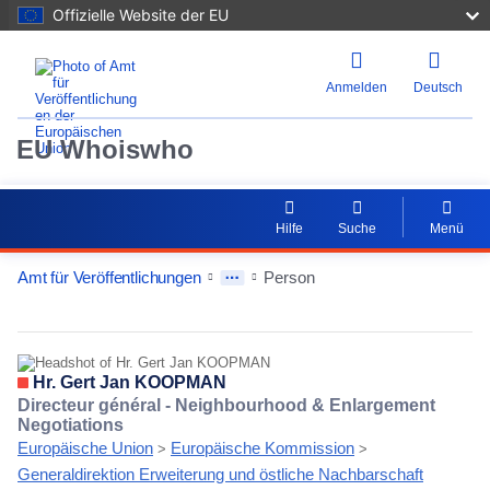
Offizielle Website der EU
Anmelden
Deutsch
EU Whoiswho
Hilfe
Suche
Menü
Amt für Veröffentlichungen
Person
EntityDetailActions
Hr. Gert Jan KOOPMAN
Directeur général - Neighbourhood & Enlargement
Negotiations
Europäische Union
Europäische Kommission
>
>
Generaldirektion Erweiterung und östliche Nachbarschaft