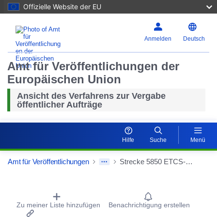
Offizielle Website der EU
Anmelden
Deutsch
Amt für Veröffentlichungen der
Europäischen Union
Ansicht des Verfahrens zur Vergabe
öffentlicher Aufträge
Hilfe
Suche
Menü
Amt für Veröffentlichungen
Strecke 5850 ETCS-Ready Hochrüstung von 7 ESTW-A und 1 ESTW-UZ Hitachi L90 L90 HItachi
Procurement Detail Actions Portlet
Zu meiner Liste hinzufügen
Benachrichtigung erstellen