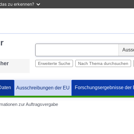
 das zu erkennen?
r
S
e
cher
l
Erweiterte Suche
Nach Thema durchsuchen
e
c
t
Daten
Forschungsergebnisse der
Ausschreibungen der EU
rmationen zur Auftragsvergabe