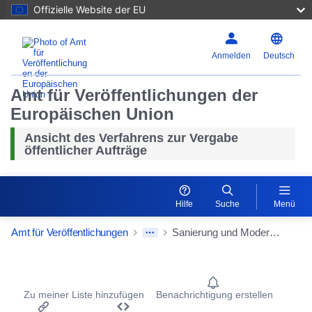
Offizielle Website der EU
Anmelden
Deutsch
Amt für Veröffentlichungen der
Europäischen Union
Ansicht des Verfahrens zur Vergabe
öffentlicher Aufträge
Hilfe
Suche
Menü
Amt für Veröffentlichungen
Sanierung und Modernisierung Jagdschloss Stern,1. Realisierungsabschnitt: Kastellanhaus mit Nebengebäuden, Vergabe von Leistungen der Objektplanung gem. HOAI §§ 34, Lph 2 - 9
Procurement Detail Actions Portlet
Zu meiner Liste hinzufügen
Benachrichtigung erstellen