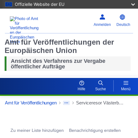
Offizielle Website der EU
Zurücks
Anmelden
Deutsch
Einzoom
Amt für Veröffentlichungen der
Auszoo
Europäischen Union
Ansicht des Verfahrens zur Vergabe
öffentlicher Aufträge
Hilfe
Suche
Menü
Amt für Veröffentlichungen
Serviceresor Västerbotten Objekt 27101 - 27106
Procurement Detail Actions Portlet
Zu meiner Liste hinzufügen
Benachrichtigung erstellen