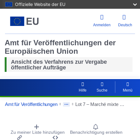
Offizielle Website der EU
Anmelden
Deutsch
Amt für Veröffentlichungen der
Europäischen Union
Ansicht des Verfahrens zur Vergabe
öffentlicher Aufträge
Hilfe
Suche
Menü
Amt für Veröffentlichungen
Lot 7 – Marché mixte de travaux et fournitures ayant pour objet les travaux d’aménagement préparatoires en vue de la mise à disposition d’espaces de bureaux destinés à garantir l’opération « tiroir » lors des travaux de réhabilitation au sein du bâtiment TRI POSTAL, dans le cadre du projet A6K – E6K Hub d’innovation et de formation - LOT NON PILOTÉ
Procurement Detail Actions Portlet
Zu meiner Liste hinzufügen
Benachrichtigung erstellen