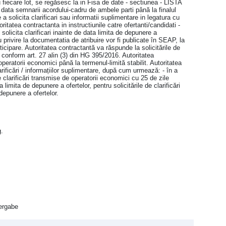
u fiecare lot, se regăsesc la in Fisa de date - sectiunea - LISTA
 data semnarii acordului-cadru de ambele parti până la finalul
 solicita clarificari sau informatii suplimentare in legatura cu
ritatea contractanta in instructiunile catre ofertanti/candidati -
olicita clarificari inainte de data limita de depunere a
 cu privire la documentatia de atribuire vor fi publicate în SEAP, la
articipare. Autoritatea contractantă va răspunde la solicitările de
it conform art. 27 alin (3) din HG 395/2016. Autoritatea
peratorii economici până la termenul-limită stabilit. Autoritatea
arificări / informațiilor suplimentare, după cum urmează: - în a
de clarificări transmise de operatorii economici cu 25 de zile
 limita de depunere a ofertelor, pentru solicitările de clarificări
depunere a ofertelor.
g.
ergabe