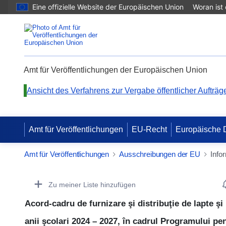
Eine offizielle Website der Europäischen Union
Woran ist
Amt für Veröffentlichungen der Europäischen Union
Ansicht des Verfahrens zur Vergabe öffentlicher Aufträg
Amt für Veröffentlichungen
EU-Recht
Europäische 
Amt für Veröffentlichungen
Ausschreibungen der EU
Info
Procurement Detail Actions Portlet
Zu meiner Liste hinzufügen
Acord-cadru de furnizare şi distribuţie de lapte şi 
anii şcolari 2024 – 2027, în cadrul Programului pen