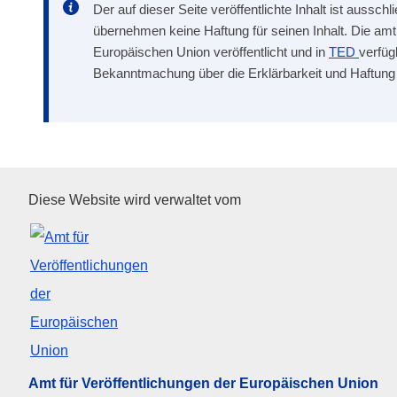
Der auf dieser Seite veröffentlichte Inhalt ist aussc
übernehmen keine Haftung für seinen Inhalt. Die a
Europäischen Union veröffentlicht und in
TED
verfüg
Bekanntmachung über die Erklärbarkeit und Haftung
Amt für Veröffentlichungen de
Diese Website wird verwaltet vom
Amt für Veröffentlichungen der Europäischen Union