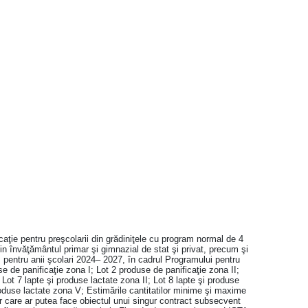
icaţie pentru preşcolarii din grădiniţele cu program normal de 4
 din învăţământul primar şi gimnazial de stat şi privat, precum şi
şi, pentru anii şcolari 2024– 2027, în cadrul Programului pentru
se de panificaţie zona I; Lot 2 produse de panificaţie zona II;
Lot 7 lapte şi produse lactate zona II; Lot 8 lapte şi produse
produse lactate zona V; Estimările cantitatilor minime şi maxime
lor care ar putea face obiectul unui singur contract subsecvent