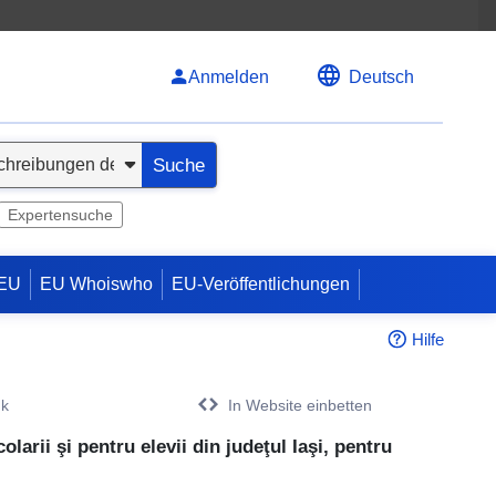
Anmelden
Deutsch
Suche
Expertensuche
 EU
EU Whoiswho
EU-Veröffentlichungen
Hilfe
nk
In Website einbetten
larii şi pentru elevii din judeţul Iaşi, pentru