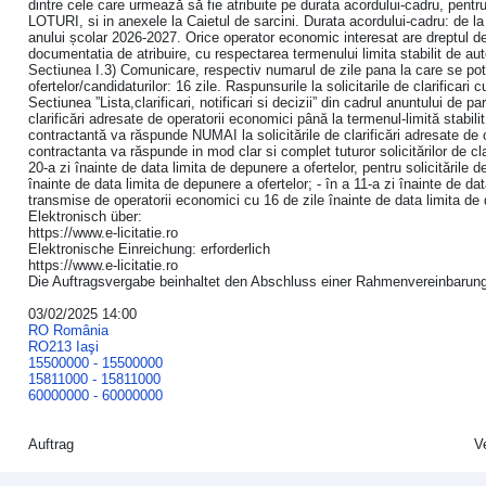
dintre cele care urmează să fie atribuite pe durata acordului-cadru, pentr
LOTURI, si in anexele la Caietul de sarcini. Durata acordului-cadru: de la
anului școlar 2026-2027. Orice operator economic interesat are dreptul de a
documentatia de atribuire, cu respectarea termenului limita stabilit de auto
Sectiunea I.3) Comunicare, respectiv numarul de zile pana la care se pot s
ofertelor/candidaturilor: 16 zile. Raspunsurile la solicitarile de clarificari
Sectiunea ”Lista,clarificari, notificari si decizii” din cadrul anuntului de p
clarificări adresate de operatorii economici până la termenul-limită stabil
contractantă va răspunde NUMAI la solicitările de clarificări adresate de o
contractanta va răspunde in mod clar si complet tuturor solicitărilor de cl
20-a zi înainte de data limita de depunere a ofertelor, pentru solicitările 
înainte de data limita de depunere a ofertelor; - în a 11-a zi înainte de data
transmise de operatorii economici cu 16 de zile înainte de data limita de 
Elektronisch über:
https://www.e-licitatie.ro
Elektronische Einreichung: erforderlich
https://www.e-licitatie.ro
Die Auftragsvergabe beinhaltet den Abschluss einer Rahmenvereinbarun
03/02/2025 14:00
RO România
RO213 Iaşi
15500000 - 15500000
15811000 - 15811000
60000000 - 60000000
Auftrag
V