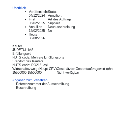
Überblick
Veröffentlicht
Status
04/12/2024
Annulliert
Frist
Art des Auftrags
03/02/2025
Supplies
Annulliert
Neuausschreibung
12/02/2025
No
Heute
08/08/2026
Käufer
JUDETUL IASI
Erfüllungsort
NUTS code: Mehrere Erfüllungsorte
Standort des Käufers
NUTS code: RO213 Iaşi
Wirtschaftszweig (Haupt-CPV)
Geschätzter Gesamtauftragswert (ohn
15500000 15500000
Nicht verfügbar
Angaben zum Verfahren
Referenznummer der Ausschreibung
Beschreibung