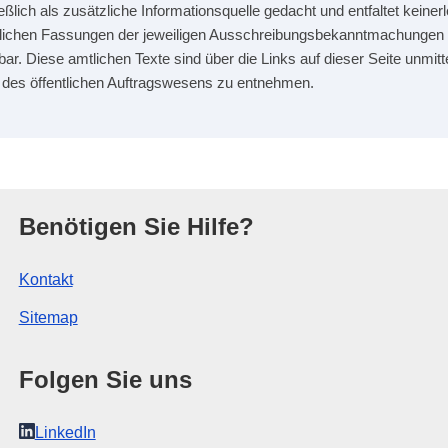
hließlich als zusätzliche Informationsquelle gedacht und entfaltet kein
mtlichen Fassungen der jeweiligen Ausschreibungsbekanntmachungen 
bar. Diese amtlichen Texte sind über die Links auf dieser Seite unmitt
 des öffentlichen Auftragswesens zu entnehmen.
r Europäischen Union
Benötigen Sie Hilfe?
Kontakt
Sitemap
Folgen Sie uns
LinkedIn