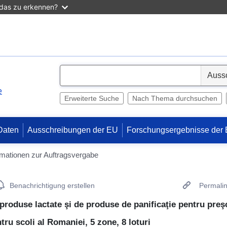
 das zu erkennen?
S
e
e
l
Erweiterte Suche
Nach Thema durchsuchen
e
c
Daten
Ausschreibungen der EU
Forschungsergebnisse der
t
rmationen zur Auftragsvergabe
Benachrichtigung erstellen
Permali
produse lactate şi de produse de panificaţie pentru preşco
tru scoli al Romaniei, 5 zone, 8 loturi