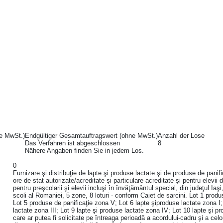
e MwSt.)
Endgültiger Gesamtauftragswert (ohne MwSt.)
Anzahl der Lose
Das Verfahren ist abgeschlossen
8
Nähere Angaben finden Sie in jedem Los.
0
Furnizare şi distribuţie de lapte şi produse lactate şi de produse de panif
ore de stat autorizate/acreditate şi particulare acreditate şi pentru elevii
pentru preşcolarii şi elevii incluşi în învăţământul special, din judeţul Ia
scoli al Romaniei, 5 zone, 8 loturi - conform Caiet de sarcini. Lot 1 produ
Lot 5 produse de panificaţie zona V; Lot 6 lapte şiproduse lactate zona I; 
lactate zona III; Lot 9 lapte şi produse lactate zona IV; Lot 10 lapte şi 
care ar putea fi solicitate pe întreaga perioadă a acordului-cadru şi a ce