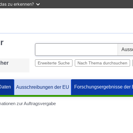
 das zu erkennen?
r
S
e
cher
l
Erweiterte Suche
Nach Thema durchsuchen
e
c
t
Daten
Forschungsergebnisse der
Ausschreibungen der EU
mationen zur Auftragsvergabe