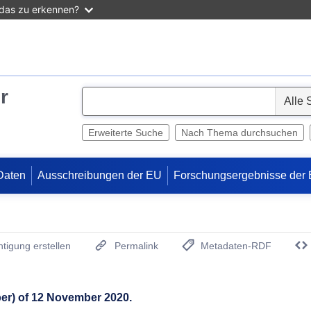
 das zu erkennen?
r
S
e
l
Erweiterte Suche
Nach Thema durchsuchen
e
c
Daten
Ausschreibungen der EU
Forschungsergebnisse der
t
tigung erstellen
Permalink
Metadaten-RDF
(Öffnet neues Fenster)
ber) of 12 November 2020.