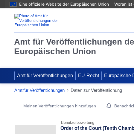
Eine offizielle Website der Europäischen Union
Woran ist
Amt für Veröffentlichungen de
Europäischen Union
Amt für Veröffentlichungen
EU-Recht
Europäische 
Amt für Veröffentlichungen
Daten zur Veröffentlichung
Publication Detail Actions Portlet
Meinen Veröffentlichungen hinzufügen
Benachrich
Benutzerbewertung
Order of the Court (Tenth Cham