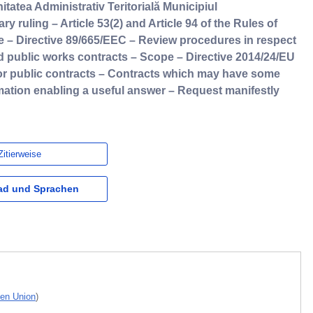
atea Administrativ Teritorială Municipiul
y ruling – Article 53(2) and Article 94 of the Rules of
ce – Directive 89/665/EEC – Review procedures in respect
nd public works contracts – Scope – Directive 2014/24/EU
for public contracts – Contracts which may have some
rmation enabling a useful answer – Request manifestly
Zitierweise
d und Sprachen
hen Union
)