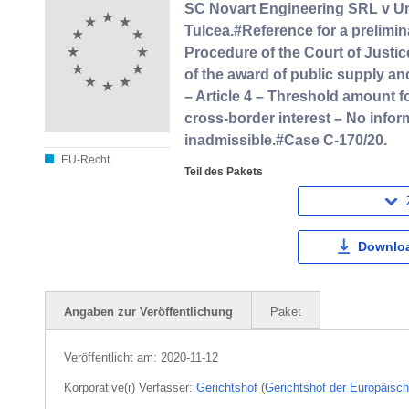
SC Novart Engineering SRL v Unit
Tulcea.#Reference for a preliminar
Procedure of the Court of Justi
of the award of public supply a
– Article 4 – Threshold amount 
cross-border interest – No info
inadmissible.#Case C-170/20.
EU-Recht
Teil des Pakets
Downloa
Angaben zur Veröffentlichung
Paket
Veröffentlicht am:
2020-11-12
Korporative(r) Verfasser:
Gerichtshof
(
Gerichtshof der Europäisc