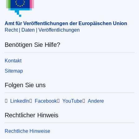
Thema:
Automobil
,
Bereifung
,
Musterzulassung
,
Nutzfahrzeug
,
technische Norm
,
technische Regelungen
CELEX : 42008X0730(01)
Amt für Veröffentlichungen der Europäischen Union
Recht | Daten | Veröffentlichungen
ELI :
reg/2008/30(2)/oj
OJ : JOL_2008_201_R_0070_01
Benötigen Sie Hilfe?
Kontakt
Sitemap
Folgen Sie uns
LinkedIn
Facebook
YouTube
Andere
Rechtlicher Hinweis
Rechtliche Hinweise