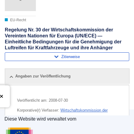
EU-Recht
Regelung Nr. 30 der Wirtschaftskommission der
Vereinten Nationen für Europa (UN/ECE) —
Einheitliche Bedingungen für die Genehmigung der
Luftreifen für Kraftfahrzeuge und ihre Anhänger
Zitierweise
Angaben zur Veröffentlichung
Veröffentlicht am:
2008-07-30
Korporative(r) Verfasser:
Wirtschaftskommission der
Vereinten Nationen für Europa
(
Wirtschafts- und Sozialrat
Diese Website wird verwaltet vom
der Vereinten Nationen
)
Amt für Veröffentlichungen der Europäischen Un