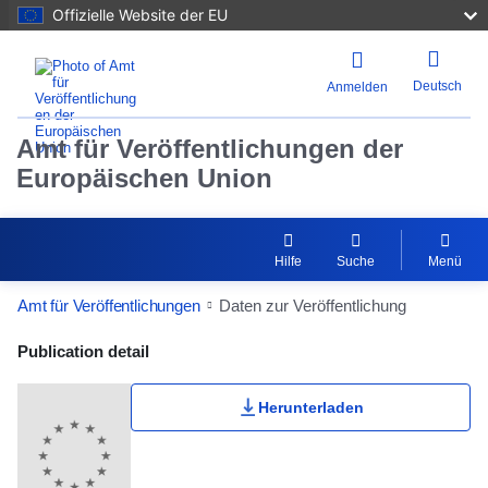
Offizielle Website der EU
Deutsch
Anmelden
Amt für Veröffentlichungen der
Europäischen Union
Hilfe
Suche
Menü
Amt für Veröffentlichungen
Daten zur Veröffentlichung
Publication Detail Actions Portlet
Publication detail
Herunterladen