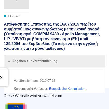
EU-Recht
Απόφαση της Επιτροπής, της 16/07/2019 περί του
συμβατού μιας συγκεντρώσεως με την κοινή αγορά
(Υπόθεση αριθ. COMP/M.9430 - Apollo Management,
L.P. / VIVAT) με βάση τον κανονισμό (ΕΚ) αριθ.
139/2004 του Συμβουλίου (Το κείμενο στην αγγλική
γλώσσα είναι το μόνο αυθεντικό)
Angaben zur Veröffentlichung
Veröffentlicht am:
2019-07-16
Korporative(r) Verfasser:
Europäische Kommission
,
Generaldirektion Wettbewerb
(
Europäische Kommission
)
Diese Website wird verwaltet vom
Amt für Veröffentlichungen der Europäischen Un
CELEX : 32019M9430