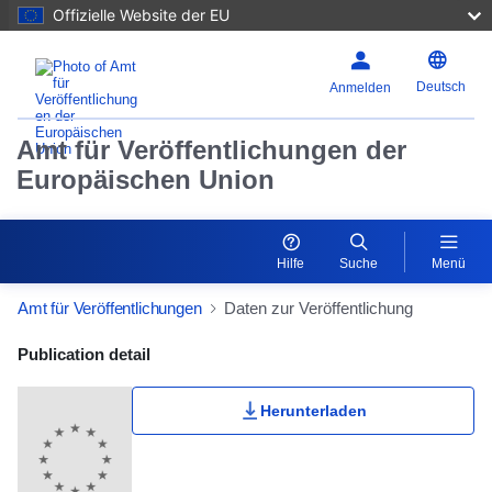
Offizielle Website der EU
Deutsch
Anmelden
Amt für Veröffentlichungen der
Europäischen Union
Hilfe
Suche
Menü
Amt für Veröffentlichungen
Daten zur Veröffentlichung
Publication Detail Actions Portlet
Publication detail
Herunterladen