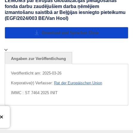
LĒMUMS par Eiropas Globalizācijas pielāgošanās
fonda darbu zaudējušiem darba ņēmējiem
izmantošanu saistībā ar Beļģijas iesniegto pieteikumu
(EGF/2024/003 BE/Van Hool)
Download und Sprachen
Close
Angaben zur Veröffentlichung
Veröffentlicht am:
2025-03-26
Korporative(r) Verfasser:
Rat der Europäischen Union
IMMC : ST 7464 2025 INIT