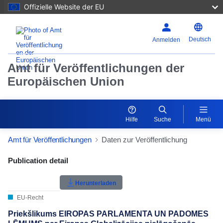
Offizielle Website der EU
Deutsch
Anmelden
Amt für Veröffentlichungen der
Europäischen Union
Hilfe
Suche
Menü
Amt für Veröffentlichungen
Daten zur Veröffentlichung
Publication Detail Actions Portlet
Publication detail
Benutzerbewertung
Herunterladen
EU-Recht
Priekšlikums EIROPAS PARLAMENTA UN PADOMES