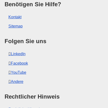
r Europäischen Union
Benötigen Sie Hilfe?
Kontakt
Sitemap
Folgen Sie uns
LinkedIn
Facebook
YouTube
Andere
Rechtlicher Hinweis