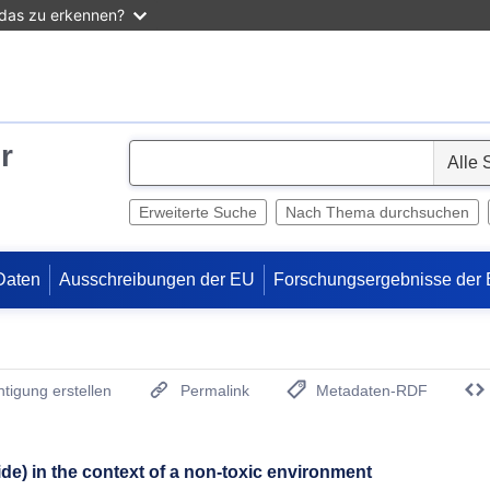
 das zu erkennen?
r
S
e
l
Erweiterte Suche
Nach Thema durchsuchen
e
c
Daten
Ausschreibungen der EU
Forschungsergebnisse der
t
tigung erstellen
Permalink
Metadaten-RDF
(Öffnet neues Fenster)
ide) in the context of a non-toxic environment