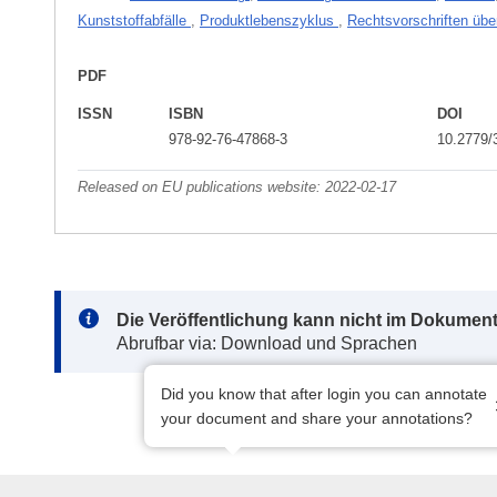
Kunststoffabfälle
,
Produktlebenszyklus
,
Rechtsvorschriften üb
PDF
ISSN
ISBN
DOI
978-92-76-47868-3
10.2779/
Released on EU publications website:
2022-02-17
Note:
Die Veröffentlichung kann nicht im Dokument
Abrufbar via: Download und Sprachen
Did you know that after login you can annotate
your document and share your annotations?