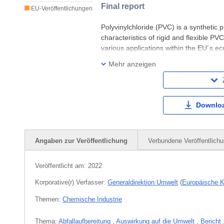
Final report
EU-Veröffentlichungen
Polyvinylchloride (PVC) is a synthetic pl
characteristics of rigid and flexible PVC
various applications within the EU´s e
desired characteristics may lead to en
Mehr anzeigen
Downloa
Angaben zur Veröffentlichung
Verbundene Veröffentlich
Veröffentlicht am:
2022
Korporative(r) Verfasser:
Generaldirektion Umwelt
(
Europäische 
Themen:
Chemische Industrie
Thema:
Abfallaufbereitung
,
Auswirkung auf die Umwelt
,
Bericht