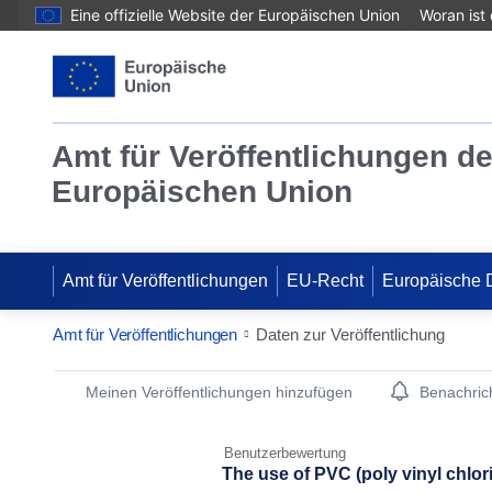
Eine offizielle Website der Europäischen Union
Woran ist
Amt für Veröffentlichungen de
Europäischen Union
Amt für Veröffentlichungen
EU-Recht
Europäische 
Amt für Veröffentlichungen
Daten zur Veröffentlichung
Publication Detail Actions Portlet
Meinen Veröffentlichungen hinzufügen
Benachrich
Benutzerbewertung
The use of PVC (poly vinyl chlor