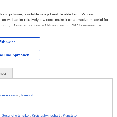
astic polymer, available in rigid and flexible form. Various
, as well as its relatively low cost, make it an attractive material for
conomy. However, various additives used in PVC to ensure the
vironmental and human health challenges, in the
Zitierweise
d und Sprachen
ungen
Kommission
)
,
Ramboll
,
Gesundheitsrisiko
,
Kreislaufwirtschaft
,
Kunststoff
,