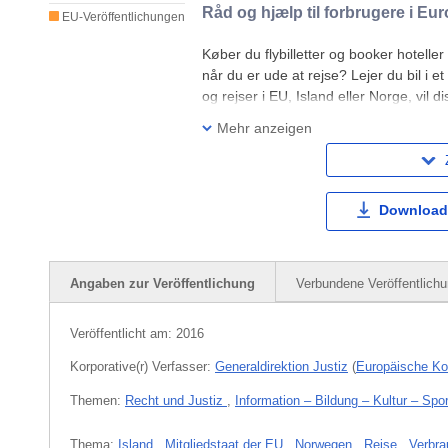
Råd og hjælp til forbrugere i Eu
EU-Veröffentlichungen
Køber du flybilletter og booker hoteller
når du er ude at rejse? Lejer du bil i e
og rejser i EU, Island eller Norge, vil 
rettigheder, når du foretager et køb på 
Mehr anzeigen
Download
Angaben zur Veröffentlichung
Verbundene Veröffentlich
Veröffentlicht am:
2016
Korporative(r) Verfasser:
Generaldirektion Justiz
(
Europäische K
Themen:
Recht und Justiz
,
Information – Bildung – Kultur – Spor
Thema:
Island
,
Mitgliedstaat der EU
,
Norwegen
,
Reise
,
Verbra