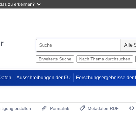
 das zu erkennen?
r
S
e
l
Erweiterte Suche
Nach Thema durchsuchen
e
c
Daten
Ausschreibungen der EU
Forschungsergebnisse der
t
tigung erstellen
Permalink
Metadaten-RDF
(Öffnet neues Fenster)