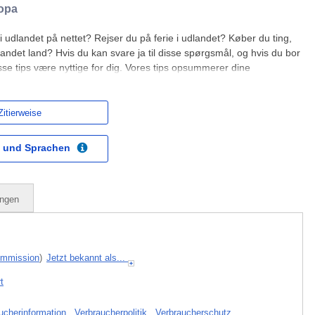
ropa
 i udlandet på nettet? Rejser du på ferie i udlandet? Køber du ting,
t andet land? Hvis du kan svare ja til disse spørgsmål, og hvis du bor
disse tips være nyttige for dig. Vores tips opsummerer dine
rejse i udlandet. Dine rettigheder
Zitierweise
 und Sprachen
ungen
ommission
)
Jetzt bekannt als...
t
ucherinformation
,
Verbraucherpolitik
,
Verbraucherschutz