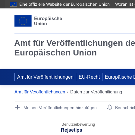
Eine offizielle Website der Europäischen Union
Woran ist
Amt für Veröffentlichungen de
Europäischen Union
Amt für Veröffentlichungen
EU-Recht
Europäische 
Amt für Veröffentlichungen
Daten zur Veröffentlichung
Publication Detail Actions Portlet
Meinen Veröffentlichungen hinzufügen
Benachrich
Benutzerbewertung
Rejsetips