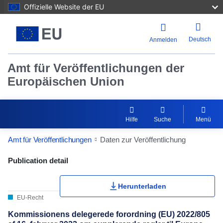
Offizielle Website der EU
Deutsch
Anmelden
Amt für Veröffentlichungen der
Europäischen Union
Hilfe
Suche
Menü
Amt für Veröffentlichungen
Daten zur Veröffentlichung
Publication Detail Actions Portlet
Publication detail
Herunterladen
EU-Recht
Kommissionens delegerede forordning (EU) 2022/805