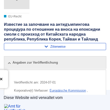
EU-Recht
Известие за започване на антидъмпингова
процедура по отношение на вноса на епоксидни
смоли с произход от Китайската народна
република, Република Корея, Тайван и Тайланд
Zitierweise
Angaben zur Veröffentlichung
Veröffentlicht am:
2024-07-01
Korporative(r) Verfasser:
Europäische Kommission
,
Generaldirektion Handel und wirtschaftliche Sicherheit
Diese Website wird verwaltet vom
(
Europäische Kommission
)
Amt für Veröffentlichungen der Europäischen Un