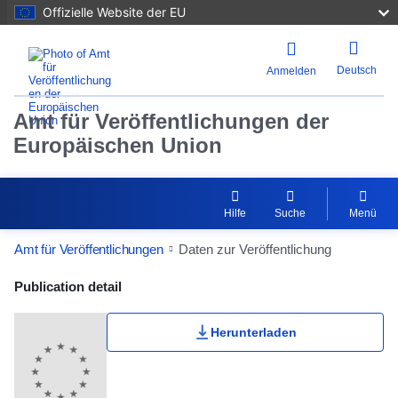
Offizielle Website der EU
Deutsch
Anmelden
Amt für Veröffentlichungen der
Europäischen Union
Hilfe
Suche
Menü
Amt für Veröffentlichungen
Daten zur Veröffentlichung
Publication Detail Actions Portlet
Publication detail
Herunterladen