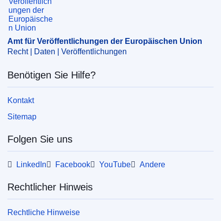
Thema:
Antidumpinggesetzgebung
,
China
,
Einfuhr (EU)
,
Harz
,
Südkorea
,
Taiwan
,
Thailand
,
Ursprungserzeugnis
Amt für Veröffentlichungen der Europäischen Union
CELEX : 52024XC04137
Recht | Daten | Veröffentlichungen
ELI :
C/2024/4137/oj
Benötigen Sie Hilfe?
OJ : C_202404137
IMMC : C(2024)4360/3526274
Kontakt
Sitemap
pdfa2a
Folgen Sie uns
Alle Themen dieser Reihe zeigen
LinkedIn
Facebook
YouTube
Andere
Rechtlicher Hinweis
Rechtliche Hinweise