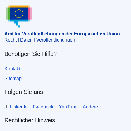
Entwicklung
(
Europäische Kommission
)
Amt für Veröffentlichungen der Europäischen Un
Thema:
Benennung des Produkts
,
Etikettierung
,
Teigware
,
Ursprungsbezeichnung
,
Zypern
CELEX : 32024R1894
Amt für Veröffentlichungen der Europäischen Union
Recht | Daten | Veröffentlichungen
ELI :
reg_impl/2024/1894/oj
OJ : L_202401894
Benötigen Sie Hilfe?
IMMC : C(2024)4809/3512574
Kontakt
pdfa2a
Sitemap
Alle Themen dieser Reihe zeigen
Folgen Sie uns
LinkedIn
Facebook
YouTube
Andere
Rechtlicher Hinweis