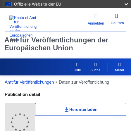
Offizielle Website der EU
Deutsch
Anmelden
Amt für Veröffentlichungen der
Europäischen Union
Hilfe
Suche
Menü
Amt für Veröffentlichungen
Daten zur Veröffentlichung
Publication Detail Actions Portlet
Publication detail
Herunterladen