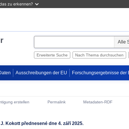
 das zu erkennen?
r
S
e
l
Erweiterte Suche
Nach Thema durchsuchen
e
c
Daten
Ausschreibungen der EU
Forschungsergebnisse der
t
tigung erstellen
Permalink
Metadaten-RDF
(Öffnet neues Fenster)
J. Kokott přednesené dne 4. září 2025.