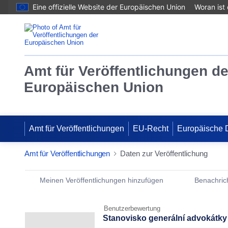
Eine offizielle Website der Europäischen Union
Woran ist
Amt für Veröffentlichungen de
Europäischen Union
Amt für Veröffentlichungen
EU-Recht
Europäische 
Amt für Veröffentlichungen
Daten zur Veröffentlichung
Publication Detail Actions Portlet
Meinen Veröffentlichungen hinzufügen
Benachrich
Benutzerbewertung
Stanovisko generální advokátky 