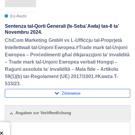
EU-Recht
Sentenza tal-Qorti Ġenerali (Is-Seba’ Awla) tas-6 ta’
Novembru 2024.
ChiCom Marketing GmbH vs L-Uffiċċju tal-Proprjetà
Intellettwali tal-Unjoni Ewropea.#Trade mark tal-Unjoni
Ewropea – Proċedimenti għal dikjarazzjoni ta’ invalidità
– Trade mark tal-Unjoni Ewropea verbali Hongqi –
Raġuni assoluta ta’ invalidità – Mala fide – Artikolu
59(1)(b) tar-Regolament (UE) 2017/1001.#Kawża T-
533/23.
Zitierweise
Angaben zur Veröffentlichung