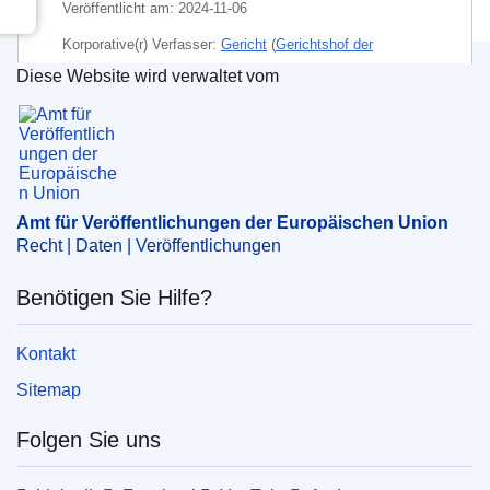
Veröffentlicht am:
2024-11-06
Korporative(r) Verfasser:
Gericht
(
Gerichtshof der
Europäischen Union
)
Diese Website wird verwaltet vom
Amt für Veröffentlichungen der Europäischen Un
CELEX : 62023TJ0533
ECLI : ECLI:EU:T:2024:786
Amt für Veröffentlichungen der Europäischen Union
Recht | Daten | Veröffentlichungen
Benötigen Sie Hilfe?
Kontakt
Sitemap
Folgen Sie uns