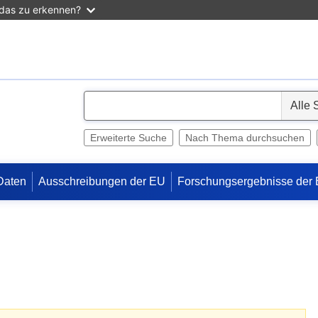
 das zu erkennen?
S
e
l
Erweiterte Suche
Nach Thema durchsuchen
e
c
Daten
Ausschreibungen der EU
Forschungsergebnisse der
t