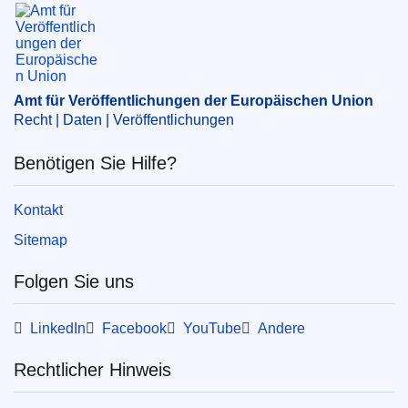
Amt für Veröffentlichungen der Europäischen Un
Thema:
Datenerhebung
,
Finanzstatistik
,
Handelsstatistik
,
Informationsaustausch
,
Mitgliedstaat
der EU
,
Produktionsstatistik
,
Statistik der EU
,
statistische Methode
,
technische Beschreibung
,
Amt für Veröffentlichungen der Europäischen Union
Wirtschaftsstatistik
Recht | Daten | Veröffentlichungen
CELEX : 32025R0935
Benötigen Sie Hilfe?
ELI :
reg_impl/2025/935/oj
OJ : L_202500935
Kontakt
IMMC : C(2025)3073/3976648
Sitemap
pdfa2a
Folgen Sie uns
Alle Themen dieser Reihe zeigen
LinkedIn
Facebook
YouTube
Andere
Rechtlicher Hinweis