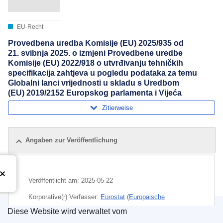
EU-Recht
Provedbena uredba Komisije (EU) 2025/935 оd
21. svibnja 2025. o izmjeni Provedbene uredbe
Komisije (EU) 2022/918 o utvrđivanju tehničkih
specifikacija zahtjeva u pogledu podataka za temu
Globalni lanci vrijednosti u skladu s Uredbom
(EU) 2019/2152 Europskog parlamenta i Vijeća
Zitierweise
Angaben zur Veröffentlichung
Veröffentlicht am:
2025-05-22
Korporative(r) Verfasser:
Eurostat
(
Europäische
Kommission
)
,
Europäische Kommission
Diese Website wird verwaltet vom