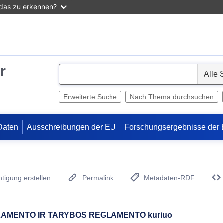
 das zu erkennen?
r
S
e
l
Erweiterte Suche
Nach Thema durchsuchen
e
c
Daten
Ausschreibungen der EU
Forschungsergebnisse der
t
tigung erstellen
Permalink
Metadaten-RDF
(Öffnet neues Fenster)
RLAMENTO IR TARYBOS REGLAMENTO kuriuo