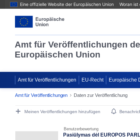
Eine offizielle Website der Europäischen Union
Woran ist
Amt für Veröffentlichungen de
Europäischen Union
Amt für Veröffentlichungen
EU-Recht
Europäische 
Amt für Veröffentlichungen
Daten zur Veröffentlichung
Publication Detail Actions Portlet
Meinen Veröffentlichungen hinzufügen
Benachrich
Benutzerbewertung
Pasiūlymas dėl EUROPOS PA