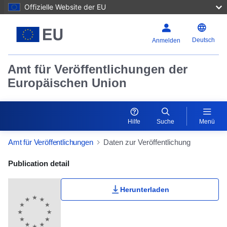
Offizielle Website der EU
Deutsch
Anmelden
Amt für Veröffentlichungen der
Europäischen Union
Hilfe
Suche
Menü
Amt für Veröffentlichungen
Daten zur Veröffentlichung
Publication Detail Actions Portlet
Publication detail
Herunterladen