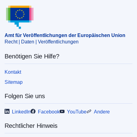
(
Europäische Kommission
)
Amt für Veröffentlichungen der Europäischen Un
Thema:
Ausgleichsabgabe
,
China
,
Einfuhr (EU)
,
Glasfaser
,
Ursprungserzeugnis
,
Ägypten
CELEX : 52025XC03223
Amt für Veröffentlichungen der Europäischen Union
Recht | Daten | Veröffentlichungen
ELI :
C/2025/3223/oj
OJ : C_202503223
Benötigen Sie Hilfe?
IMMC : C(2025)3625/4110748
Kontakt
pdfa2a
Sitemap
Alle Themen dieser Reihe zeigen
Folgen Sie uns
LinkedIn
Facebook
YouTube
Andere
Rechtlicher Hinweis