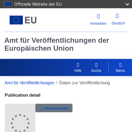
Offizielle Website der EU
Deutsch
Anmelden
Amt für Veröffentlichungen der
Europäischen Union
Hilfe
Suche
Menü
Amt für Veröffentlichungen
Daten zur Veröffentlichung
Publication Detail Actions Portlet
Publication detail
Benutzerbewertung
Herunterladen