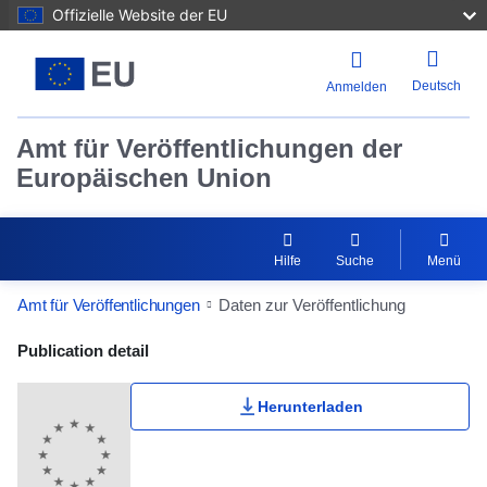
Offizielle Website der EU
Deutsch
Anmelden
Amt für Veröffentlichungen der
Europäischen Union
Hilfe
Suche
Menü
Amt für Veröffentlichungen
Daten zur Veröffentlichung
Publication Detail Actions Portlet
Publication detail
Herunterladen