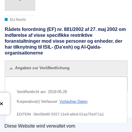
EU-Recht
Rådets forordning (EF) nr. 881/2002 af 27. maj 2002 om
indførelse af visse specifikke restriktive
foranstaltninger mod visse personer og enheder, der
har tilknytning til ISIL- (Da'esh) og Al-Qaida-
organisationerne
Angaben zur Veröffentlichung
Alle Ausgaben
Veröffentlicht am:
2019-05-28
Korporative(r) Verfasser:
Vorläufige Daten
EDITION : 0be58e80-5557-11e9-a8ed-01aa75ed71a1
Diese Website wird verwaltet vom
EDITION : 9a0d85b8-9e6a-11e9-9d01-01aa75ed71a1