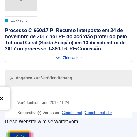
EU-Recht
Processo C-660/17 P: Recurso interposto em 24 de
novembro de 2017 por RF do acórdão proferido pelo
Tribunal Geral (Sexta Secção) em 13 de setembro de
2017 no processo T-880/16, RF/Comissão
Zitierweise
Angaben zur Veröffentlichung
Veröffentlicht am:
2017-11-24
Korporative(r) Verfasser:
Gerichtshof
(
Gerichtshof der
Europäischen Union
)
Diese Website wird verwaltet vom
Amt für Veröffentlichungen der Europäischen Un
Thema:
Gleichbehandlung
,
Klage in EU-Streitsachen
,