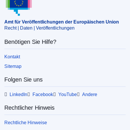
Postdienst
,
Sitz des Organs
,
Verfolgungsverjährung
,
Wohnsitz
,
Zugang zur Rechtspflege
CELEX : 62017CN0660
Amt für Veröffentlichungen der Europäischen Union
Recht | Daten | Veröffentlichungen
OJ : JOC_2018_190_R_0007
IMMC : PV-C-0660-2017
Benötigen Sie Hilfe?
Kontakt
Sitemap
Folgen Sie uns
LinkedIn
Facebook
YouTube
Andere
Rechtlicher Hinweis
Rechtliche Hinweise