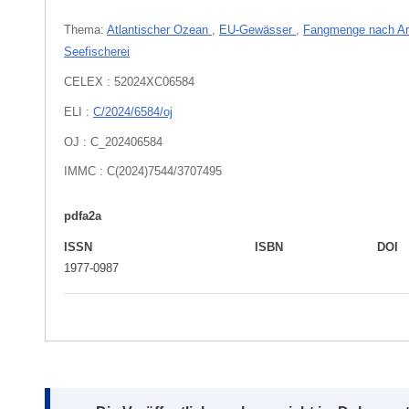
Thema:
Atlantischer Ozean
,
EU-Gewässer
,
Fangmenge nach A
Seefischerei
CELEX : 52024XC06584
ELI :
C/2024/6584/oj
OJ : C_202406584
IMMC : C(2024)7544/3707495
pdfa2a
ISSN
ISBN
DOI
1977-0987