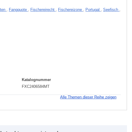
rten
,
Fangquote
,
Fischereirecht
,
Fischereizone
,
Portugal
,
Seefisch
,
Katalognummer
FXC2406584MT
Alle Themen dieser Reihe zeigen