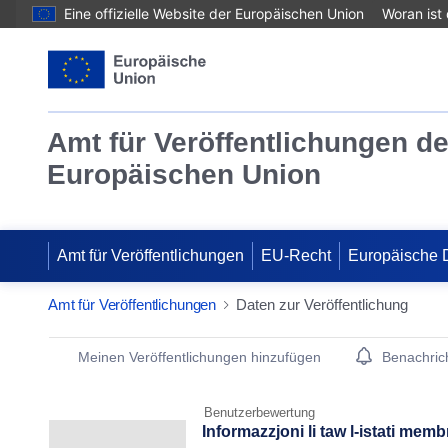
Eine offizielle Website der Europäischen Union
Woran ist
Amt für Veröffentlichungen de
Europäischen Union
Amt für Veröffentlichungen
EU-Recht
Europäische 
Amt für Veröffentlichungen
Daten zur Veröffentlichung
Publication Detail Actions Portlet
Meinen Veröffentlichungen hinzufügen
Benachrich
Benutzerbewertung
Informazzjoni li taw l-istati memb