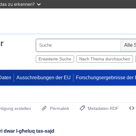
 das zu erkennen?
r
S
e
l
Erweiterte Suche
Nach Thema durchsuchen
e
c
Daten
Ausschreibungen der EU
Forschungsergebnisse der
t
tigung erstellen
Permalink
Metadaten-RDF
(Öffnet neues Fenster)
ri dwar l-għeluq tas-sajd