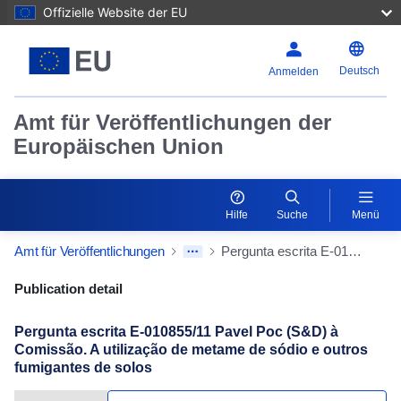
Offizielle Website der EU
Deutsch
Anmelden
Amt für Veröffentlichungen der
Europäischen Union
Hilfe
Suche
Menü
Amt für Veröffentlichungen
Pergunta escrita E-010855/11 Pavel Poc (S&D) à Comissão. A utilização de metame de sódio e outros fumigantes de solos
Publication Detail Actions Portlet
Publication detail
Pergunta escrita E-010855/11 Pavel Poc (S&D) à
Comissão. A utilização de metame de sódio e outros
fumigantes de solos