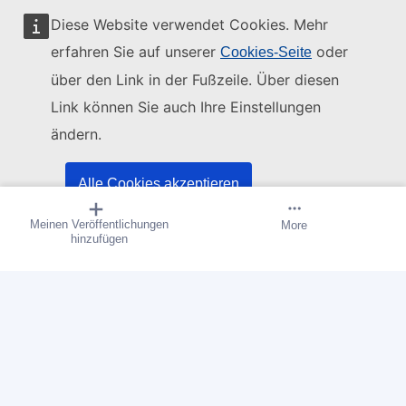
Diese Website verwendet Cookies. Mehr
Europäische Union
erfahren Sie auf unserer
oder
Cookies-Seite
über den Link in der Fußzeile. Über diesen
Mehr auf
europa.eu
Link können Sie auch Ihre Einstellungen
ändern.
Kontakt zur EU
Alle Cookies akzeptieren
Rufen Sie uns an: 00 800 6 7 8 9 10 11
Weitere Nummern
Meinen Veröffentlichungen
Benachrichtigung erstellen
More
Nur unbedingt notwendige Cookies akzeptieren
hinzufügen
Schreiben Sie uns über unser Kontaktformular
Kommen Sie in einem der EU-Zentren vorbei
(Öffnet neues Fenster)
Permalink
Metadaten-RDF
Soziale Medien
Social-Media-Kanäle der EU