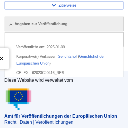
Zitierweise
Angaben zur Veröffentlichung
Paket
Veröffentlicht am:
2025-01-09
Korporative(r) Verfasser:
Gerichtshof
(
Gerichtshof der
Europäischen Union
)
CELEX : 62023CJ0416_RES
Diese Website wird verwaltet vom
ECLI : ECLI:EU:C:2025:3
Amt für Veröffentlichungen der Europäischen Un
Amt für Veröffentlichungen der Europäischen Union
Recht | Daten | Veröffentlichungen