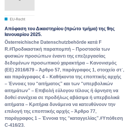
EU-Recht
Απόφαση του Δικαστηρίου (πρώτο τμήμα) της 9ης
Ιανουαρίου 2025.
Österreichische Datenschutzbehörde κατά F
R.#Προδικαστική παραπομπή – Προστασία των
φυσικών προσώπων έναντι της επεξεργασίας
δεδομένων προσωπικού χαρακτήρα – Κανονισμός
(ΕΕ) 2016/679 – Άρθρο 57, παράγραφος 1, στοιχείο στʹ,
και παράγραφος 4 – Καθήκοντα της εποπτικής αρχής
– Έννοιες του “αιτήματος” και των “υπερβολικών
αιτημάτων” – Επιβολή εύλογου τέλους ή άρνηση να
δοθεί συνέχεια σε προδήλως αβάσιμα ή υπερβολικά
αιτήματα – Κριτήρια δυνάμενα να κατευθύνουν την
επιλογή της εποπτικής αρχής – Άρθρο 77,
παράγραφος 1 – Έννοια της “καταγγελίας”.#Υπόθεση
C-416/23.