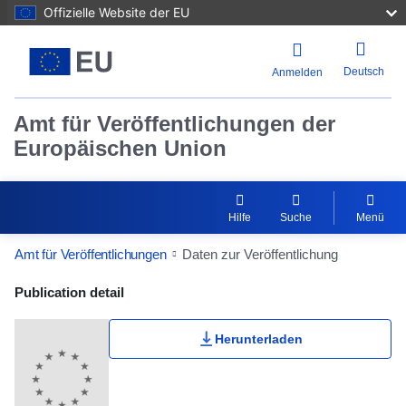
Offizielle Website der EU
Deutsch
Anmelden
Amt für Veröffentlichungen der
Europäischen Union
Hilfe
Suche
Menü
Amt für Veröffentlichungen
Daten zur Veröffentlichung
Publication Detail Actions Portlet
Publication detail
Herunterladen