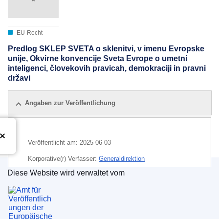
EU-Recht
Predlog SKLEP SVETA o sklenitvi, v imenu Evropske
unije, Okvirne konvencije Sveta Evrope o umetni
inteligenci, človekovih pravicah, demokraciji in pravni
državi
Angaben zur Veröffentlichung
Veröffentlicht am:
2025-06-03
Korporative(r) Verfasser:
Generaldirektion
Kommunikationsnetze, Inhalte und Technologien
Diese Website wird verwaltet vom
(
Europäische Kommission
)
,
Europäische Kommission
Amt für Veröffentlichungen der Europäischen Un
Thema:
Demokratie
,
Europäische Konvention
,
künstliche Intelligenz
,
Menschenrechte
,