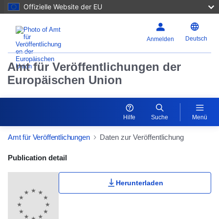
Offizielle Website der EU
Deutsch
Anmelden
Amt für Veröffentlichungen der
Europäischen Union
Hilfe
Suche
Menü
Amt für Veröffentlichungen
Daten zur Veröffentlichung
Publication Detail Actions Portlet
Publication detail
Herunterladen