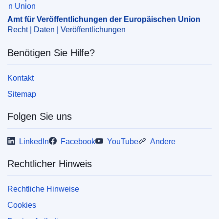
Rahmenabkommen
,
Ratifizierung eines Abkommens
,
Amt für Veröffentlichungen der Europäischen Union
Rechtsstaat
Recht | Daten | Veröffentlichungen
CELEX : 52025PC0265
Benötigen Sie Hilfe?
IMMC : COM(2025)265 final
COMNAT : COM_2025_0265_FIN
Kontakt
Sitemap
Folgen Sie uns
LinkedIn
Facebook
YouTube
Andere
Rechtlicher Hinweis
Rechtliche Hinweise
Cookies