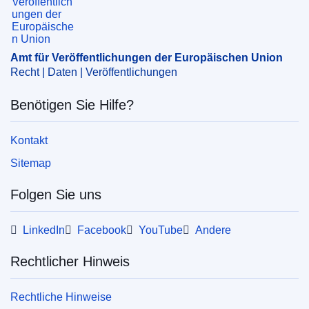
staatliche Beihilfe
,
Unternehmensbeihilfe
CELEX : 52023AS108653
ELI :
C/2023/1424/oj
Amt für Veröffentlichungen der Europäischen Union
Recht | Daten | Veröffentlichungen
OJ : C_202301424
IMMC : C(2023)8260/3128849
Benötigen Sie Hilfe?
Kontakt
pdfa2a
Alle Themen dieser Reihe zeigen
Sitemap
Folgen Sie uns
LinkedIn
Facebook
YouTube
Andere
Rechtlicher Hinweis
Rechtliche Hinweise