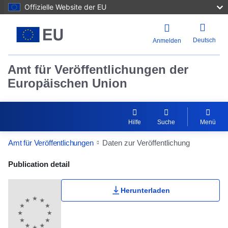
Offizielle Website der EU
Deutsch
Anmelden
Amt für Veröffentlichungen der
Europäischen Union
Hilfe
Suche
Menü
Amt für Veröffentlichungen
Daten zur Veröffentlichung
Publication Detail Actions Portlet
Publication detail
Herunterladen