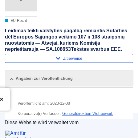
EU-Recht
Leidimas teikti valstybės pagalbą remiantis Sutarties
dėl Europos Sąjungos veikimo 107 ir 108 straipsnių
nuostatomis — Atvejai, kuriems Komisija
neprieštarauja — SA.108653Tekstas svarbus EEE.
Zitierweise
Angaben zur Veröffentlichung
Veröffentlicht am:
2023-12-08
Korporative(r) Verfasser:
Generaldirektion Wettbewerb
(
Europäische Kommission
)
,
Europäische Kommission
Diese Website wird verwaltet vom
Amt für Veröffentlichungen der Europäischen Un
Thema:
Kontrolle der staatlichen Beihilfen
,
Spanien
,