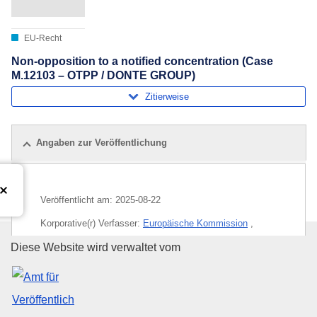
EU-Recht
Non-opposition to a notified concentration (Case
M.12103 – OTPP / DONTE GROUP)
Zitierweise
Angaben zur Veröffentlichung
Veröffentlicht am:
2025-08-22
Korporative(r) Verfasser:
Europäische Kommission
,
Generaldirektion Wettbewerb
(
Europäische Kommission
)
Amt für Veröffentlichungen der
Diese Website wird verwaltet vom
Thema:
Cloud-Computing
,
das Vereinigte Königreich
,
Fusionskontrolle
,
Konzentration wirtschaftlicher Macht
,
Pensionsfonds
,
Pädiatrie
,
Spanien
,
Zahnmedizin