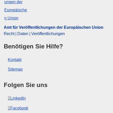
CELEX : 52025M12103(01)
ELI :
C/2025/4698/oj
OJ : C_202504698
Amt für Veröffentlichungen der Europäischen Union
IMMC : C(2025)5734/4299965
Recht | Daten | Veröffentlichungen
pdfa2a
Benötigen Sie Hilfe?
Alle Themen dieser Reihe zeigen
Kontakt
Sitemap
Folgen Sie uns
LinkedIn
Facebook