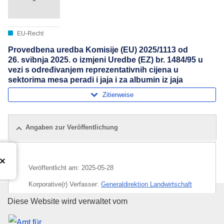
EU-Recht
Provedbena uredba Komisije (EU) 2025/1113 оd
26. svibnja 2025. o izmjeni Uredbe (EZ) br. 1484/95 u
vezi s određivanjem reprezentativnih cijena u
sektorima mesa peradi i jaja i za albumin iz jaja
Zitierweise
Angaben zur Veröffentlichung
Veröffentlicht am:
2025-05-28
Korporative(r) Verfasser:
Generaldirektion Landwirtschaft
und ländliche Entwicklung
(
Europäische Kommission
)
,
Amt für Veröffentlichungen der
Diese Website wird verwaltet vom
Europäische Kommission