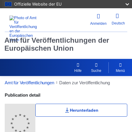
Offizielle Website der EU
Deutsch
Anmelden
Amt für Veröffentlichungen der
Europäischen Union
Hilfe
Suche
Menü
Amt für Veröffentlichungen
Daten zur Veröffentlichung
Publication Detail Actions Portlet
Publication detail
Herunterladen