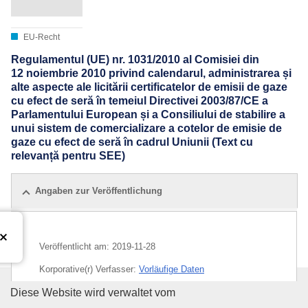
EU-Recht
Regulamentul (UE) nr. 1031/2010 al Comisiei din
12 noiembrie 2010 privind calendarul, administrarea și
alte aspecte ale licitării certificatelor de emisii de gaze
cu efect de seră în temeiul Directivei 2003/87/CE a
Parlamentului European și a Consiliului de stabilire a
unui sistem de comercializare a cotelor de emisie de
gaze cu efect de seră în cadrul Uniunii (Text cu
relevanță pentru SEE)
Angaben zur Veröffentlichung
Veröffentlicht am:
2019-11-28
Korporative(r) Verfasser:
Vorläufige Daten
Amt für Veröffentlichungen der
Diese Website wird verwaltet vom
CELEX : 02010R1031-20191128