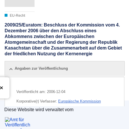
EU-Recht
2009/25/Euratom: Beschluss der Kommission vom 4.
Dezember 2006 über den Abschluss eines
Abkommens zwischen der Europäischen
Atomgemeinschaft und der Regierung der Republik
Kasachstan über die Zusammenarbeit auf dem Gebiet
der friedlichen Nutzung der Kernenergie
Angaben zur Veröffentlichung
Veröffentlicht am:
2006-12-04
Korporative(r) Verfasser:
Europäische Kommission
Diese Website wird verwaltet vom
Thema:
EAG
,
friedliche Nutzung von Energie
,
Amt für Veröffentlichungen der Europäischen Un
Kasachstan
,
Kernenergie
,
Kooperationsabkommen (EU)