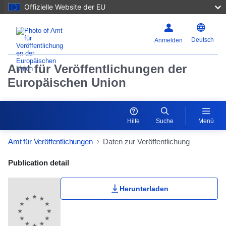
Offizielle Website der EU
Deutsch
Anmelden
Amt für Veröffentlichungen der
Europäischen Union
Hilfe
Suche
Menü
Amt für Veröffentlichungen
Daten zur Veröffentlichung
Publication Detail Actions Portlet
Publication detail
Herunterladen