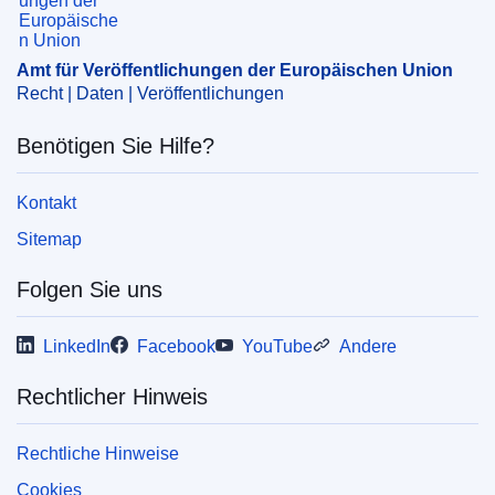
Maßnahme der EU
,
staatliche Gewalt
,
Todesstrafe
,
Zensur
Amt für Veröffentlichungen der Europäischen Union
CELEX : 52023IP0016
Recht | Daten | Veröffentlichungen
OJ : JOC_2023_214_R_0012
Benötigen Sie Hilfe?
IMMC : P9_TA(2023)0016
Kontakt
Sitemap
Folgen Sie uns
LinkedIn
Facebook
YouTube
Andere
Rechtlicher Hinweis
Rechtliche Hinweise
Cookies