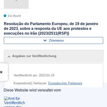
EU-Recht
Resolução do Parlamento Europeu, de 19 de janeiro
de 2023, sobre a resposta da UE aos protestos e
execuções no Irão (2023/2511(RSP))
Zitierweise
Angaben zur Veröffentlichung
Veröffentlicht am:
2023-01-19
Korporative(r) Verfasser:
Europäisches Parlament
Diese Website wird verwaltet vom
Thema:
Demonstrationsrecht
,
Folter
,
grausame und
Amt für Veröffentlichungen der Europäischen Un
erniedrigende Behandlung
,
Iran
,
Kampf gegen die
Diskriminierung
,
Menschenrechte
,
restriktive