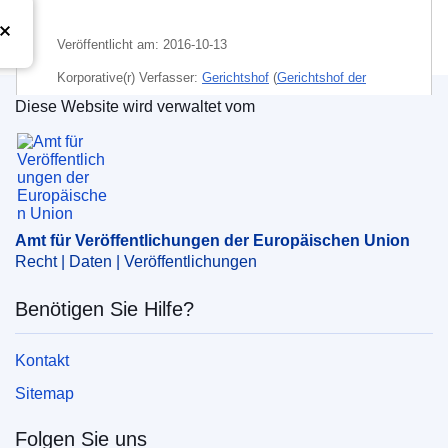
Veröffentlicht am:
2016-10-13
Korporative(r) Verfasser:
Gerichtshof
(
Gerichtshof der
Europäischen Union
)
Diese Website wird verwaltet vom
Amt für Veröffentlichungen der Europäischen Un
CELEX : 62015CJ0277
ECLI : ECLI:EU:C:2016:770
Amt für Veröffentlichungen der Europäischen Union
Recht | Daten | Veröffentlichungen
Benötigen Sie Hilfe?
Kontakt
Sitemap
Folgen Sie uns