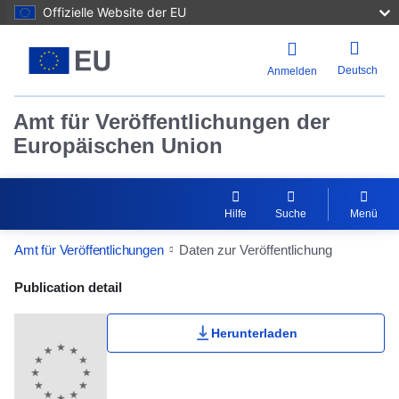
Offizielle Website der EU
Deutsch
Anmelden
Amt für Veröffentlichungen der
Europäischen Union
Hilfe
Suche
Menü
Amt für Veröffentlichungen
Daten zur Veröffentlichung
Publication Detail Actions Portlet
Publication detail
Herunterladen