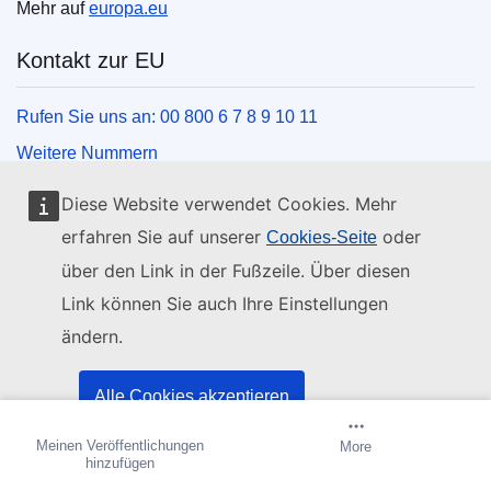
Mehr auf
europa.eu
Kontakt zur EU
Rufen Sie uns an: 00 800 6 7 8 9 10 11
Weitere Nummern
Schreiben Sie uns über unser Kontaktformular
Diese Website verwendet Cookies. Mehr
Kommen Sie in einem der EU-Zentren vorbei
erfahren Sie auf unserer
oder
Cookies-Seite
über den Link in der Fußzeile. Über diesen
Soziale Medien
Link können Sie auch Ihre Einstellungen
ändern.
Social-Media-Kanäle der EU
Organe und Einrichtungen der EU
Alle Cookies akzeptieren
Meinen Veröffentlichungen
Benachrichtigung erstellen
More
Nur unbedingt notwendige Cookies akzeptieren
Suche nach Institutionen und Einrichtungen der EU
hinzufügen