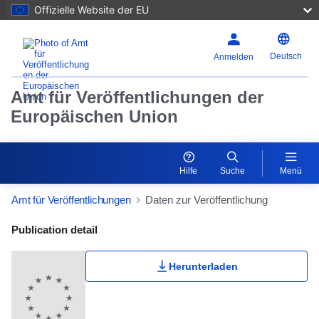
Offizielle Website der EU
Deutsch
Anmelden
Amt für Veröffentlichungen der
Europäischen Union
Hilfe
Suche
Menü
Amt für Veröffentlichungen
Daten zur Veröffentlichung
Publication Detail Actions Portlet
Publication detail
Herunterladen