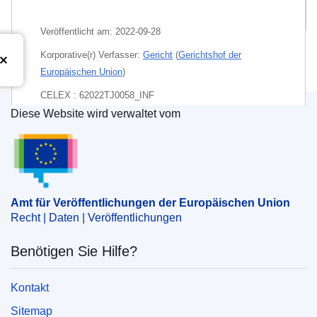
Paket
Veröffentlicht am:
2022-09-28
Korporative(r) Verfasser:
Gericht
(
Gerichtshof der
Europäischen Union
)
CELEX : 62022TJ0058_INF
Diese Website wird verwaltet vom
ECLI : ECLI:EU:T:2022:595
Amt für Veröffentlichungen der Europäischen Un
Amt für Veröffentlichungen der Europäischen Union
Recht | Daten | Veröffentlichungen
Benötigen Sie Hilfe?
Kontakt
Sitemap