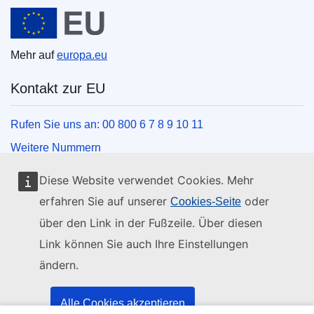
Europäische Union
Mehr auf
europa.eu
Kontakt zur EU
Rufen Sie uns an: 00 800 6 7 8 9 10 11
Weitere Nummern
Schreiben Sie uns über unser Kontaktformular
Diese Website verwendet Cookies. Mehr
Kommen Sie in einem der EU-Zentren vorbei
erfahren Sie auf unserer
oder
Cookies-Seite
über den Link in der Fußzeile. Über diesen
Soziale Medien
Link können Sie auch Ihre Einstellungen
ändern.
Social-Media-Kanäle der EU
Organe und Einrichtungen der EU
Alle Cookies akzeptieren