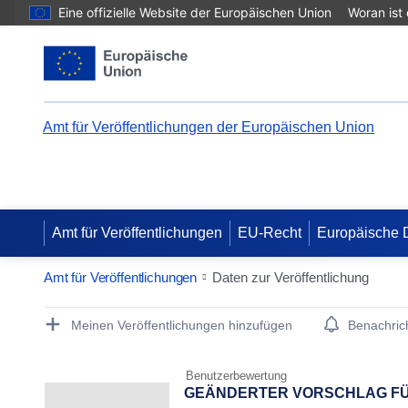
Eine offizielle Website der Europäischen Union
Woran ist
Amt für Veröffentlichungen der Europäischen Union
Amt für Veröffentlichungen
EU-Recht
Europäische 
Amt für Veröffentlichungen
Daten zur Veröffentlichung
Publication Detail Actions Portlet
Meinen Veröffentlichungen hinzufügen
Benachrich
Benutzerbewertung
GEÄNDERTER VORSCHLAG FÜR