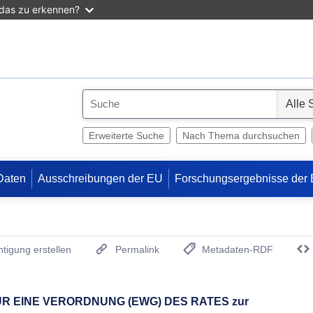
 das zu erkennen?
S
e
l
Erweiterte Suche
Nach Thema durchsuchen
e
c
Daten
Ausschreibungen der EU
Forschungsergebnisse der
t
tigung erstellen
Permalink
Metadaten-RDF
(Öffnet neues Fenster)
 EINE VERORDNUNG (EWG) DES RATES zur