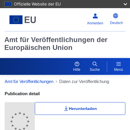
Offizielle Website der EU
Deutsch
Anmelden
Amt für Veröffentlichungen der
Europäischen Union
Hilfe
Suche
Menü
Amt für Veröffentlichungen
Daten zur Veröffentlichung
Publication Detail Actions Portlet
Publication detail
Herunterladen