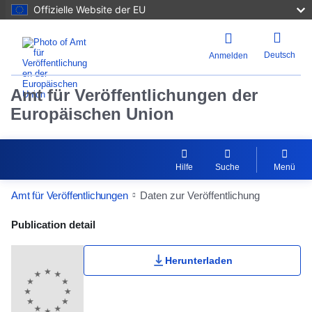
Offizielle Website der EU
Deutsch
Anmelden
Amt für Veröffentlichungen der
Europäischen Union
Hilfe
Suche
Menü
Amt für Veröffentlichungen
Daten zur Veröffentlichung
Publication Detail Actions Portlet
Publication detail
Herunterladen