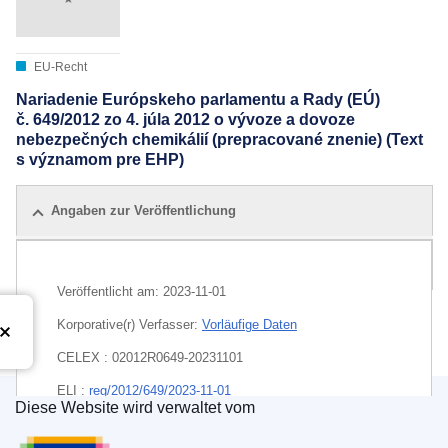
EU-Recht
Nariadenie Európskeho parlamentu a Rady (EÚ)
č. 649/2012 zo 4. júla 2012 o vývoze a dovoze
nebezpečných chemikálií (prepracované znenie) (Text
s významom pre EHP)
Angaben zur Veröffentlichung
Alle Ausgaben
Veröffentlicht am:
2023-11-01
Korporative(r) Verfasser:
Vorläufige Daten
CELEX : 02012R0649-20231101
ELI :
reg/2012/649/2023-11-01
Diese Website wird verwaltet vom
Amt für Veröffentlichungen der Europäischen Un
EDITION : f3981912-f17d-11ec-a534-01aa75ed71a1