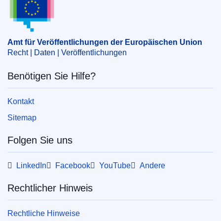
EDITION : c8f9c111-e191-11ea-ad25-01aa75ed71a1
EDITION : 393edd90-77f8-11ee-99ba-01aa75ed71a1
Amt für Veröffentlichungen der Europäischen Union
Recht | Daten | Veröffentlichungen
EDITION : 561dddfd-f391-11ef-b7db-01aa75ed71a1
Benötigen Sie Hilfe?
Kontakt
Sitemap
Folgen Sie uns
LinkedIn
Facebook
YouTube
Andere
Rechtlicher Hinweis
Rechtliche Hinweise