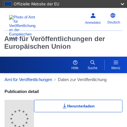
Offizielle Website der EU
Deutsch
Anmelden
Amt für Veröffentlichungen der
Europäischen Union
Hilfe
Suche
Menü
Amt für Veröffentlichungen
Daten zur Veröffentlichung
Publication Detail Actions Portlet
Publication detail
Herunterladen