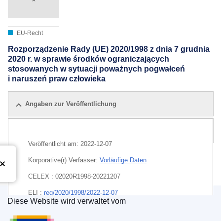
EU-Recht
Rozporządzenie Rady (UE) 2020/1998 z dnia 7 grudnia
2020 r. w sprawie środków ograniczających
stosowanych w sytuacji poważnych pogwałceń
i naruszeń praw człowieka
Angaben zur Veröffentlichung
Alle Ausgaben
Veröffentlicht am:
2022-12-07
Korporative(r) Verfasser:
Vorläufige Daten
CELEX : 02020R1998-20221207
ELI :
reg/2020/1998/2022-12-07
Diese Website wird verwaltet vom
Amt für Veröffentlichungen der Europäischen Un
EDITION : 560a076c-d058-11ec-a95f-01aa75ed71a1