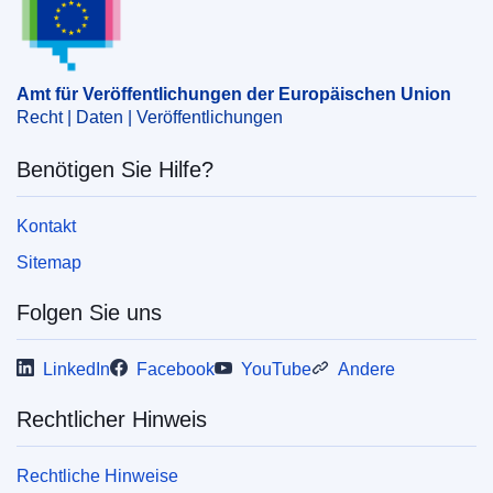
EDITION : 35dbe8d4-90dd-11ed-b508-01aa75ed71a1
EDITION : b38eba4f-bcf8-11ed-8912-01aa75ed71a1
Amt für Veröffentlichungen der Europäischen Union
Recht | Daten | Veröffentlichungen
EDITION : ac3a7654-d871-11ed-a05c-01aa75ed71a1
Benötigen Sie Hilfe?
EDITION : 6c8c7c76-1aab-11ee-806b-01aa75ed71a1
EDITION : 61b747af-31ef-11ee-83b8-01aa75ed71a1
Kontakt
Sitemap
EDITION : 902aef74-5cb6-11ee-9220-01aa75ed71a1
EDITION : ff2e768e-a9af-11ee-b164-01aa75ed71a1
Folgen Sie uns
EDITION : e0e82a86-d01b-11ee-b9d9-01aa75ed71a1
LinkedIn
Facebook
YouTube
Andere
EDITION : 92ccd58f-0883-11ef-a251-01aa75ed71a1
Rechtlicher Hinweis
EDITION : 7d174406-2296-11ef-a251-01aa75ed71a1
Rechtliche Hinweise
EDITION : 24651d3b-501b-11ef-acbc-01aa75ed71a1