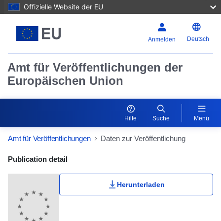
Offizielle Website der EU
Deutsch
Anmelden
Amt für Veröffentlichungen der
Europäischen Union
Hilfe
Suche
Menü
Amt für Veröffentlichungen
Daten zur Veröffentlichung
Publication Detail Actions Portlet
Publication detail
Herunterladen