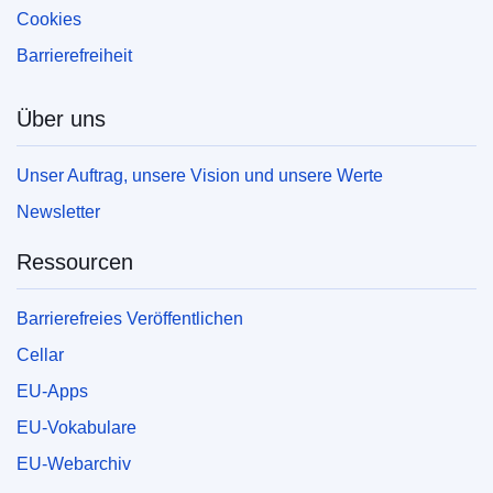
Cookies
EDITION : 0e696f26-6a3b-11ef-a8ba-01aa75ed71a1
Barrierefreiheit
EDITION : 56e1b788-7c91-11ef-bbbe-01aa75ed71a1
Über uns
EDITION : bc786876-cd06-11ef-be2a-01aa75ed71a1
Unser Auftrag, unsere Vision und unsere Werte
EDITION : 69f57470-24cb-11f0-ac85-01aa75ed71a1
Newsletter
EDITION : 068b6d65-5136-11f0-a9d0-01aa75ed71a1
Ressourcen
EDITION : 808155ee-6711-11f0-bf4e-01aa75ed71a1
Barrierefreies Veröffentlichen
EDITION : 46004f7e-7d4b-11f0-9af8-01aa75ed71a1
Cellar
EDITION : 6bc35b71-9335-11f0-97c8-01aa75ed71a1
EU-Apps
EDITION : c9ddaecd-11d9-11f1-8870-01aa75ed71a1
EU-Vokabulare
EDITION : 55e78a43-7a91-11f1-bf5e-01aa75ed71a1
EU-Webarchiv