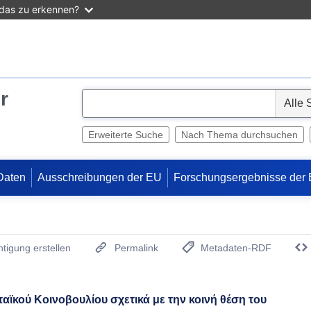
 das zu erkennen?
r
S
e
l
Erweiterte Suche
Nach Thema durchsuchen
e
c
Daten
Ausschreibungen der EU
Forschungsergebnisse der
t
tigung erstellen
Permalink
Metadaten-RDF
(Öffnet neues Fenster)
ϊκού Κοινοβουλίου σχετικά με την κοινή θέση του