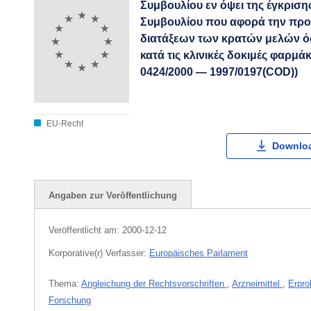
Συμβουλίου εν όψει της έγκριση
Συμβουλίου που αφορά την προσ
διατάξεων των κρατών μελών ό
κατά τις κλινικές δοκιμές φαρμ
0424/2000 — 1997/0197(COD))
EU-Recht
Downloa
Angaben zur Veröffentlichung
Veröffentlicht am:
2000-12-12
Korporative(r) Verfasser:
Europäisches Parlament
Thema:
Angleichung der Rechtsvorschriften
,
Arzneimittel
,
Erpr
Forschung