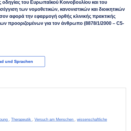
ς οδηγίας του Ευρωπαϊκού Κοινοβουλίου και του
έγγιση των νομοθετικών, κανονιστικών και διοικητικών
σον αφορά την εφαρμογή ορθής κλινικής πρακτικής
άκων προοριζομένων για τον άνθρωπο (8878/1/2000 – C5-
d und Sprachen
obung
,
Therapeutik
,
Versuch am Menschen
,
wissenschaftliche