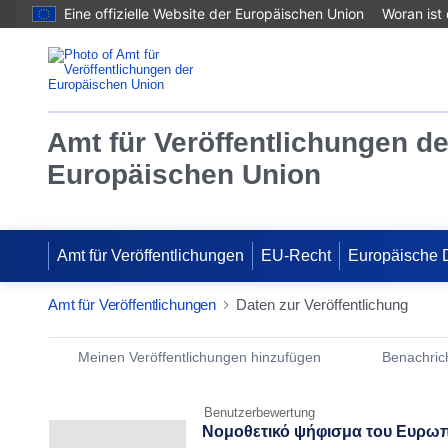
Eine offizielle Website der Europäischen Union
Woran ist
Amt für Veröffentlichungen de
Europäischen Union
Amt für Veröffentlichungen
EU-Recht
Europäische 
Amt für Veröffentlichungen
Daten zur Veröffentlichung
Publication Detail Actions Portlet
Meinen Veröffentlichungen hinzufügen
Benachrich
Benutzerbewertung
Νομοθετικό ψήφισμα του Ευρωπα