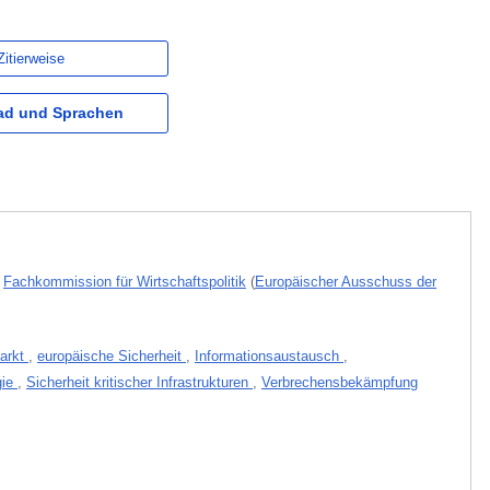
Zitierweise
d und Sprachen
,
Fachkommission für Wirtschaftspolitik
(
Europäischer Ausschuss der
markt
,
europäische Sicherheit
,
Informationsaustausch
,
gie
,
Sicherheit kritischer Infrastrukturen
,
Verbrechensbekämpfung