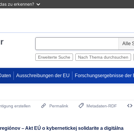
 das zu erkennen?
r
S
e
l
Erweiterte Suche
Nach Thema durchsuchen
e
c
Daten
Ausschreibungen der EU
Forschungsergebnisse der
t
tigung erstellen
Permalink
Metadaten-RDF
(Öffnet neues Fenster)
giónov – Akt EÚ o kybernetickej solidarite a digitálna