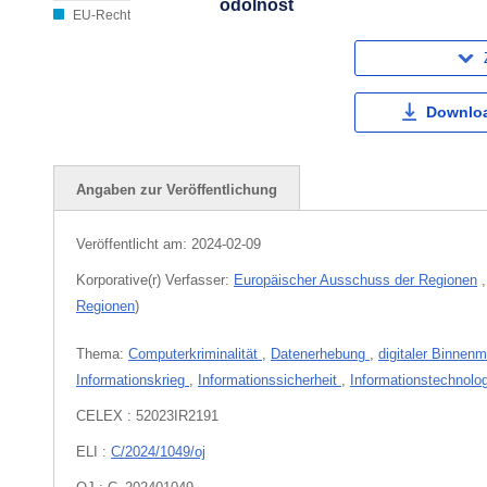
odolnosť
EU-Recht
Downloa
Angaben zur Veröffentlichung
Veröffentlicht am:
2024-02-09
Korporative(r) Verfasser:
Europäischer Ausschuss der Regionen
Regionen
)
Thema:
Computerkriminalität
,
Datenerhebung
,
digitaler Binnen
Informationskrieg
,
Informationssicherheit
,
Informationstechnolo
CELEX : 52023IR2191
ELI :
C/2024/1049/oj