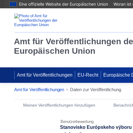
Eine offizielle Website der Europäischen Union
Woran ist
Amt für Veröffentlichungen de
Europäischen Union
Amt für Veröffentlichungen
EU-Recht
Europäische 
Amt für Veröffentlichungen
Daten zur Veröffentlichung
Publication Detail Actions Portlet
Meinen Veröffentlichungen hinzufügen
Benachrich
Benutzerbewertung
Stanovisko Európskeho výboru re