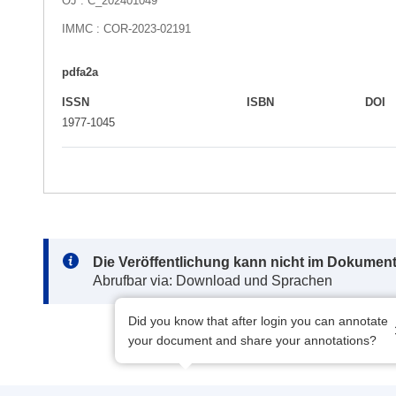
OJ : C_202401049
IMMC : COR-2023-02191
pdfa2a
ISSN
ISBN
DOI
1977-1045
Note:
Die Veröffentlichung kann nicht im Dokument
Abrufbar via: Download und Sprachen
Did you know that after login you can annotate
your document and share your annotations?