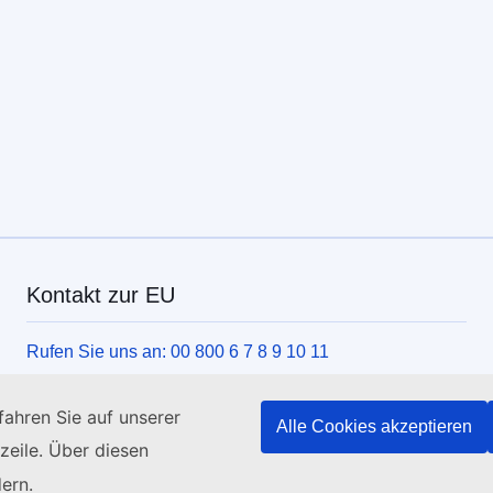
Kontakt zur EU
Rufen Sie uns an: 00 800 6 7 8 9 10 11
Weitere Nummern
ahren Sie auf unserer
Schreiben Sie uns über unser Kontaktformular
Alle Cookies akzeptieren
zeile. Über diesen
Kommen Sie in einem der EU-Zentren vorbei
ern.