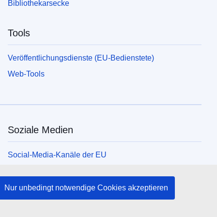
Bibliothekarsecke
Tools
Veröffentlichungsdienste (EU-Bedienstete)
Web-Tools
Soziale Medien
Social-Media-Kanäle der EU
Organe und Einrichtungen der EU
Nur unbedingt notwendige Cookies akzeptieren
Suche nach Institutionen und Einrichtungen der EU